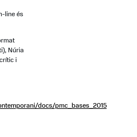
n-line és
format
i), Núria
rític i
contemporani/docs/pmc_bases_2015