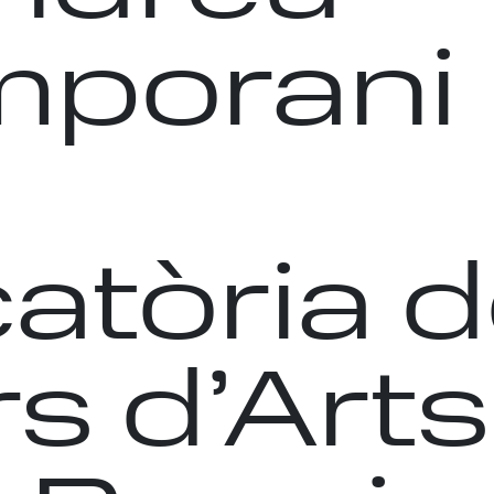
mporani
atòria d
s d’Arts