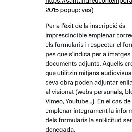
https://santandreucontempora
2015
popup: yes)
Per a l’èxit de la inscripció és
imprescindible emplenar corr
els formularis i respectar el for
pes que s’indica per a imatges 
documents adjunts. Aquells cr
que utilitzin mitjans audiovisua
seva obra poden adjuntar enll
al visionat (webs personals, bl
Vimeo, Youtube…). En el cas de
emplenar íntegrament la infor
dels formularis la sol·licitud se
denegada.