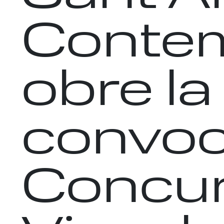
Conte
obre la
convoc
Concur