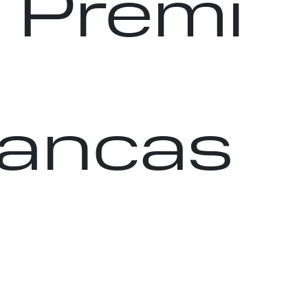
s Premi
lancas