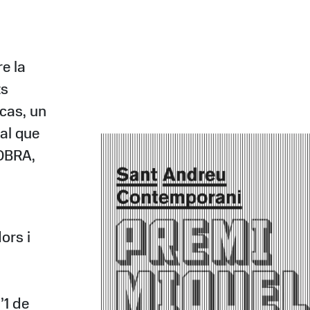
e la
ts
cas, un
al que
OBRA,
ors i
’1 de