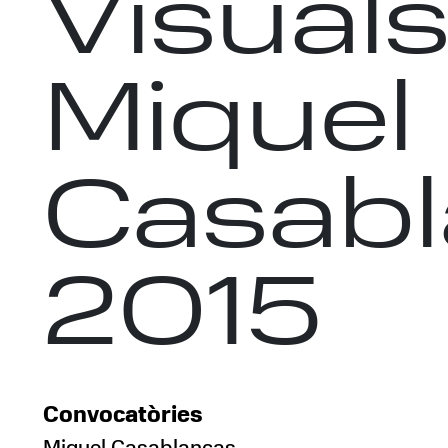
Visual
Miquel
Casab
2015
Convocatòries