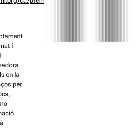
ni.org/ca/premio/convocatoria-
ectament
mat i
i
eadors
ls en la
aços per
ocs,
 no
mació
rà