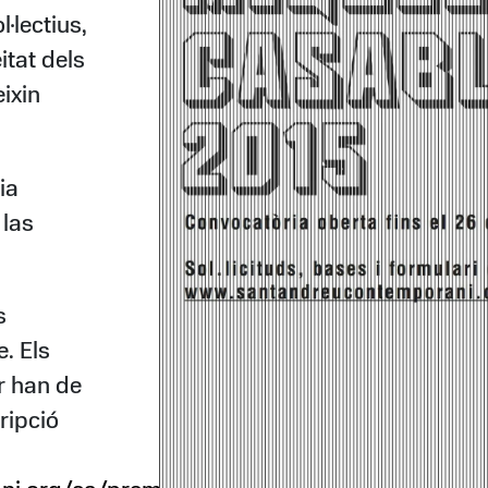
·lectius,
itat dels
ixin
ia
 las
s
. Els
ar han de
ripció