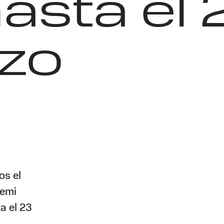
asta el 
zo
os el
remi
a el 23