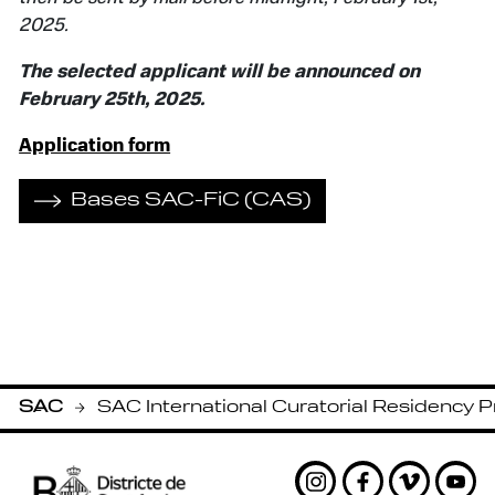
2025.
The selected applicant will be announced on
February 25th, 2025.
Application form
Bases SAC-FiC (CAS)
SAC
SAC International Curatorial Residency 
-
Instagram
Facebook
Vimeo
Yout