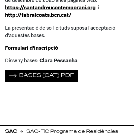
de desembre de 2025 a les pàgines web:
https://santandreucontemporani.org
i
http://fabraicoats.bcn.cat/
La presentació de sol·licituds suposa l’acceptació
d’aquestes bases.
Formulari d’
inscripció
Disseny bases:
Clara Pessanha
BASES (CAT) PDF
SAC
SAC-FiC Programa de Residències
-