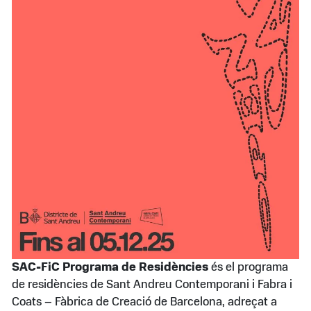
SAC-FiC Programa de Residències
és el programa
de residències de Sant Andreu Contemporani i Fabra i
Coats – Fàbrica de Creació de Barcelona, adreçat a