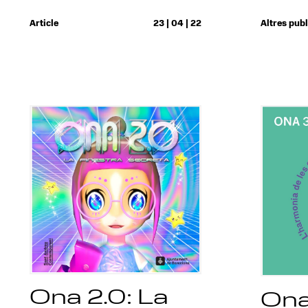
Article
23 | 04 | 22
Altres pub
Ona 2.0: La
Ona