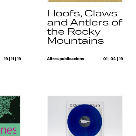
Hoofs, Claws
and Antlers of
the Rocky
Mountains
19 | 11 | 19
Altres publicacions
01 | 04 | 19