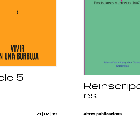
cle 5
Reinscrip
es
21 | 02 | 19
Altres publicacions