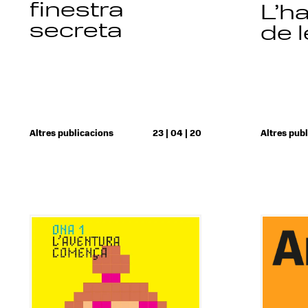
finestra
L’h
secreta
de 
Altres publicacions
23 | 04 | 20
Altres pub