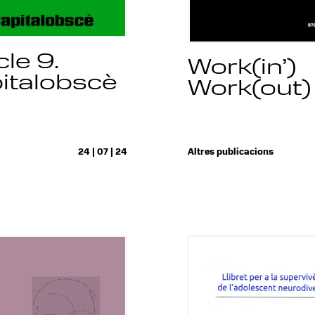
cle 9.
Work(in’)
italobscè
Work(out)
24 | 07 | 24
Altres publicacions