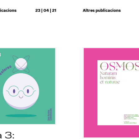
licacions
23 | 04 | 21
Altres publicacions
 3: