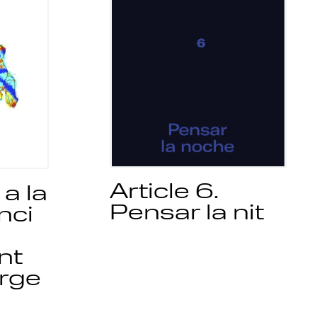
Article 6.
 a la
Pensar la nit
nci
nt
rge