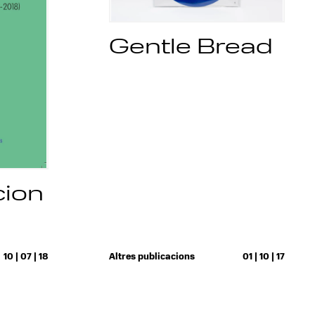
Gentle Bread
cion
10 | 07 | 18
Altres publicacions
01 | 10 | 17