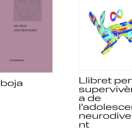
Llibret per
 boja
supervivè
a de
l’adolesce
neurodive
nt