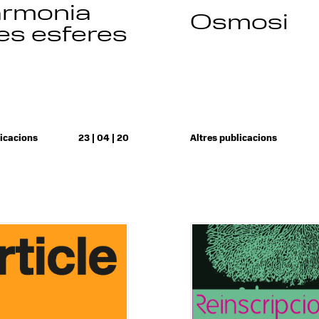
armonia
Osmosi
les esferes
licacions
23 | 04 | 20
Altres publicacions