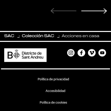
SAC
Colección SAC
Acciones en casa
-
-
Instagram
Facebook
Vimeo
Yout
Política de privacidad
Accesibilidad
Política de cookies