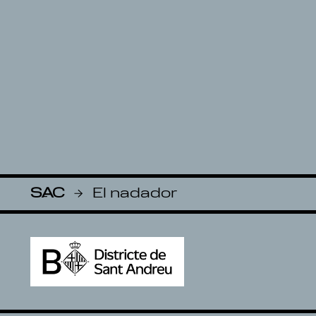
SAC
El nadador
-