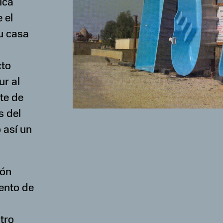
ica
 el
u casa
cto
ur al
te de
s del
 así un
ión
mento de
tro