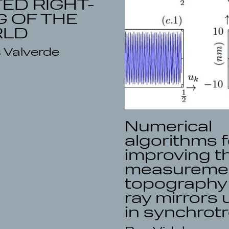
TED RIGHT-
G OF THE
RLD
 Valverde
Numerical
algorithms f
improving t
measuremen
topography 
ray mirrors
in synchrot