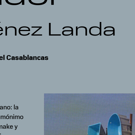
énez Landa
el Casablancas
ano: la
homónimo
make y