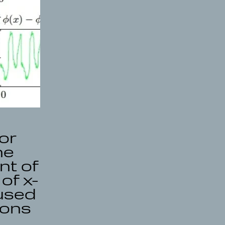
or
he
t of
of x-
 used
rons