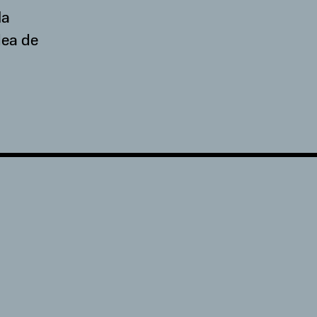
la
dea de