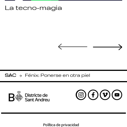
La tecno-magia
SAC
Fénix: Ponerse en otra piel
-
Instagram
Facebook
Vimeo
Yout
Política de privacidad