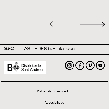
SAC
LAS REDES 5. El filandón
-
Instagram
Facebook
Vimeo
Yout
Política de privacidad
Accesibilidad