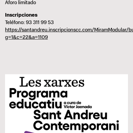
Aforo limitado
Inscripciones
Teléfono: 93 311 99 53
https://santandreu.inscripcionscc.com/MiramModular/b
g=1&c=22&a=1109