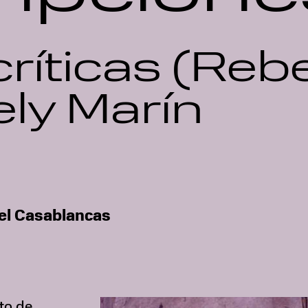
críticas (Re
ely Marín
el Casablancas
to de