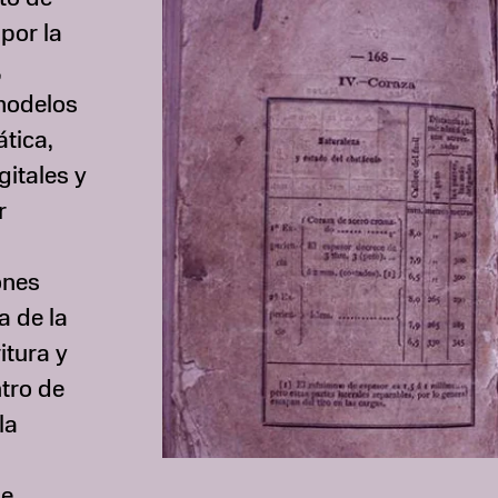
por la
,
 modelos
ática,
itales y
r
ones
a de la
itura y
ntro de
la
de