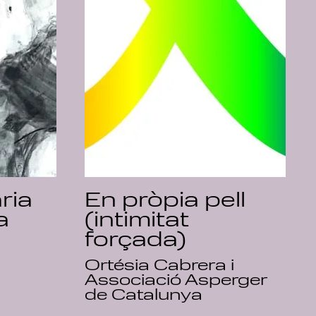
ria
En pròpia pell
a
(intimitat
forçada)
Ortésia Cabrera i
Associació Asperger
de Catalunya