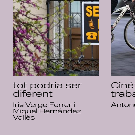
tot podria ser
Ciné
diferent
trab
Iris Verge Ferrer i
Antone
Miquel Hernández
Vallès