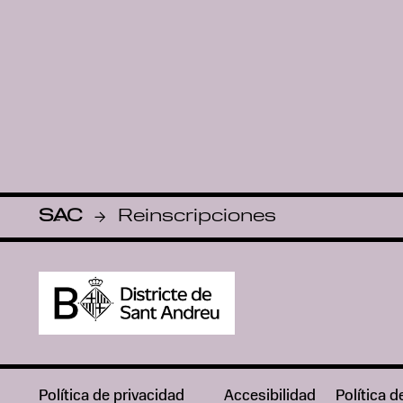
SAC
Reinscripciones
-
Política de privacidad
Accesibilidad
Política d