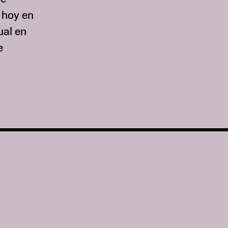
y hoy en
ual en
e