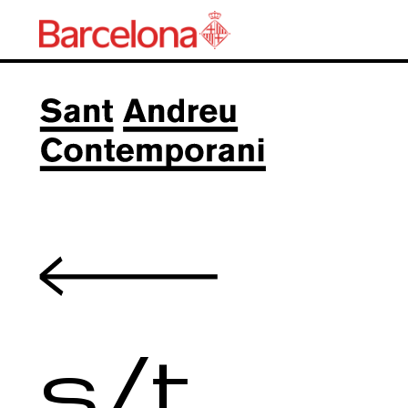
Volver
s/t