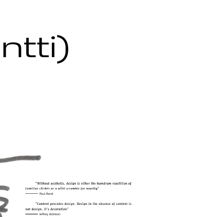
ntti)