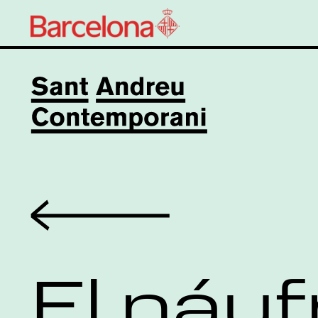
Volver
El náuf