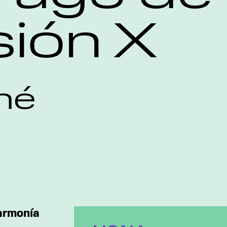
ión X
né
 armonía