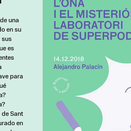
u
 de una
do en su
n sus
que es
entes
a
nave para
Qué
a?
a?
o de Sant
urado en