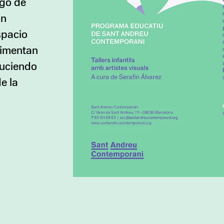
rgo de
un
espacio
rimentan
duciendo
e la