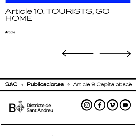
Article 10. TOURISTS, GO
HOME
Article
SAC
Publicaciones
Article 9 Capitalobscè
-
-
Instagram
Facebook
Vimeo
Yout