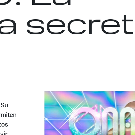
a secre
 Su
rmiten
tos
vir