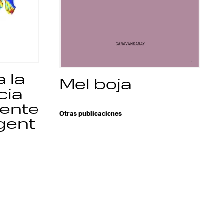
 la
Mel boja
cia
cente
Otras publicaciones
gent