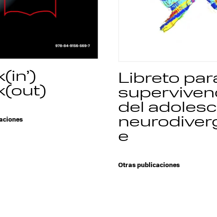
(in’)
Libreto para
(out)
superviven
del adoles
neurodiver
aciones
e
Otras publicaciones