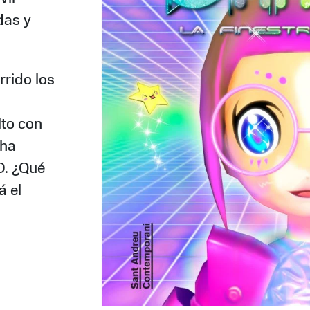
das y
rrido los
lto con
 ha
D. ¿Qué
á el