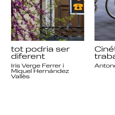
tot podria ser
Ciné
diferent
trab
Iris Verge Ferrer i
Antone
Miquel Hernández
Vallès