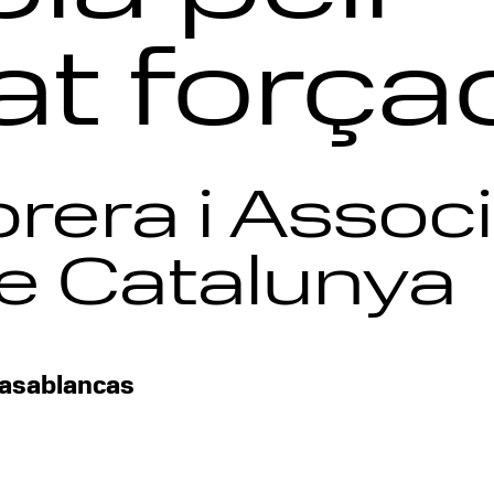
tat força
rera i Assoc
e Catalunya
Casablancas