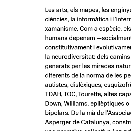
Les arts, els mapes, les enginye
ciències, la informàtica i l’intern
xamanisme. Com a espècie, el
humans depenem —socialment
constitutivament i evolutivam
la neurodiversitat: dels camins
generats per les mirades natu
diferents de la norma de les p
autistes, dislèxiques, esquizof
TDAH, TOC, Tourette, altes capa
Down, Williams, epilèptiques o
bipolars. De la mà de l’Associa
Asperger de Catalunya, constr