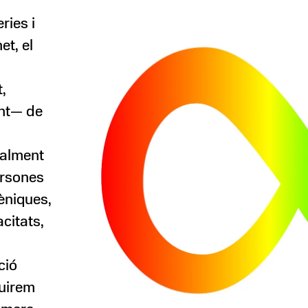
ries i
et, el
s
,
ent— de
ralment
ersones
rèniques,
citats,
ció
uirem