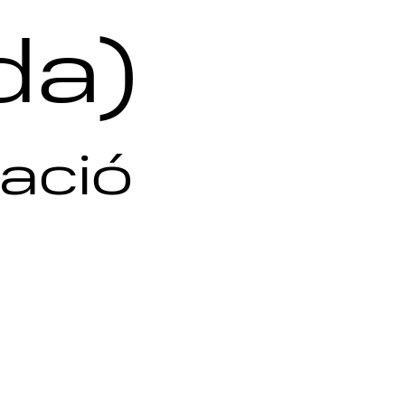
da)
iació