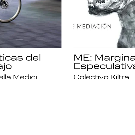
ticas del
ME: Margina
ajo
Especulativ
lla Medici
Colectivo Kiltra