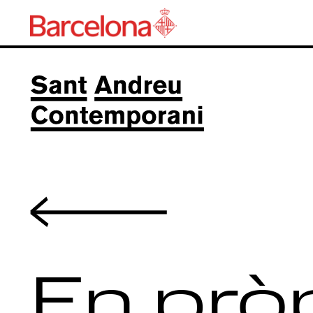
Volver
En pròp