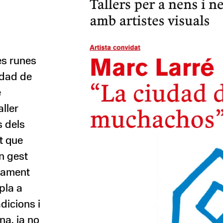
s
es runes
udad de
e
ller
s dels
t que
un gest
ivament
pla a
adicions i
na, ja no