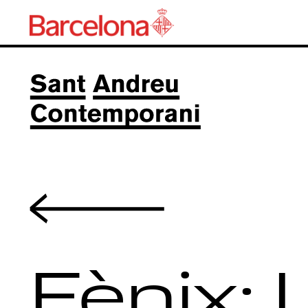
Volver
Fènix: 