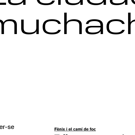
 muchac
fer-se