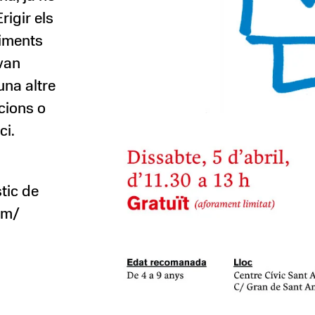
rigir els
iments
 van
una altre
cions o
ci.
stic de
om/