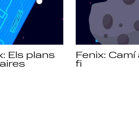
x: Els plans
Fenix: Camí 
 aires
fi
prev