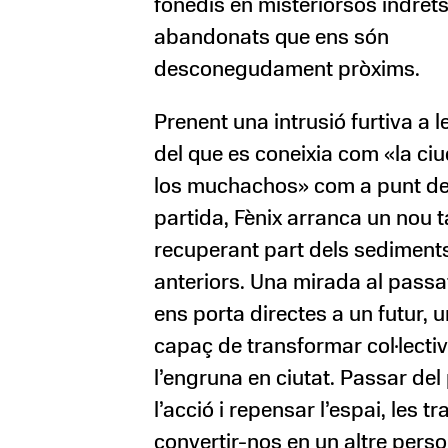
fonedís en misteriorsos indret
abandonats que ens són
desconegudament pròxims.
Prenent una intrusió furtiva a l
del que es coneixia com «la ci
los muchachos» com a punt d
partida, Fènix arranca un nou ta
recuperant part dels sediment
anteriors. Una mirada al passa
ens porta directes a un futur, 
capaç de transformar col·lect
l’engruna en ciutat. Passar del 
l’acció i repensar l’espai, les tr
convertir-nos en un altre perso