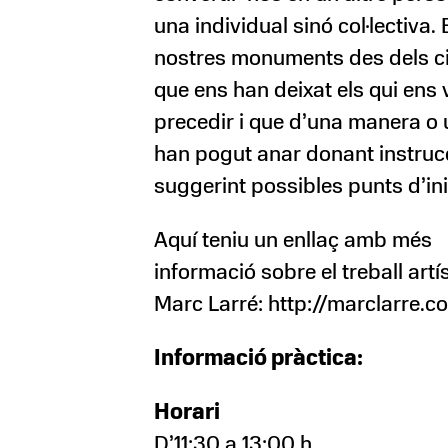
una individual sinó col·lectiva. E
nostres monuments des dels c
que ens han deixat els qui ens
precedir i que d’una manera o 
han pogut anar donant instruc
suggerint possibles punts d’ini
Aquí teniu un enllaç amb més
informació sobre el treball artí
Marc Larré: http://marclarre.c
Informació pràctica:
Horari
D’11:30 a 13:00 h