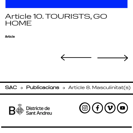
Article 10. TOURISTS, GO
HOME
Article
SAC
Publicacions
Article 8. Masculinitat(s)
-
-
Instagram
Facebook
Vimeo
Yout