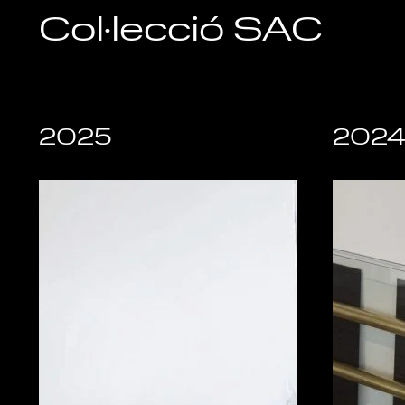
Col·lecció SAC
2025
202