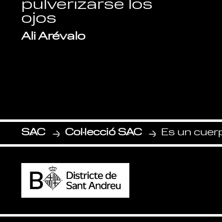
pulverizarse los
ojos
Ali Arévalo
SAC
Col·lecció SAC
Es un cuer
-
-