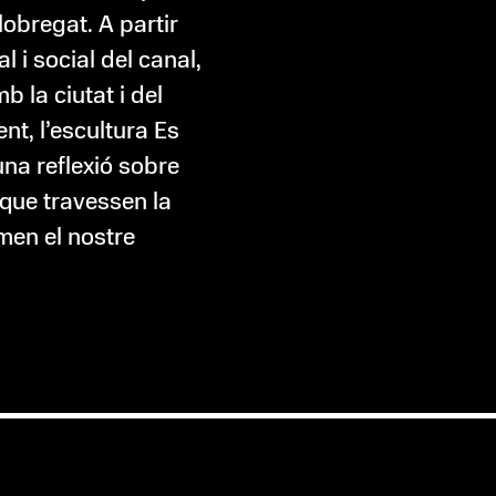
lobregat. A partir
l i social del canal,
b la ciutat i del
t, l’escultura Es
na reflexió sobre
 que travessen la
men el nostre