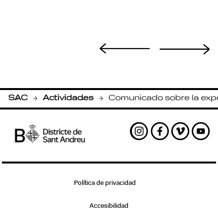
SAC
Actividades
Comunicado sobre la exp
-
-
Instagram
Facebook
Vimeo
Yout
Política de privacidad
Accesibilidad