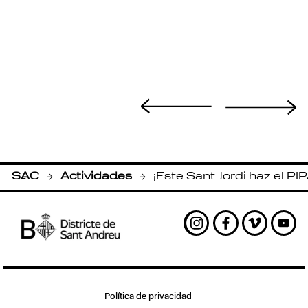
SAC
Actividades
¡Este Sant Jordi haz el PIP
-
-
Instagram
Facebook
Vimeo
Yout
Política de privacidad