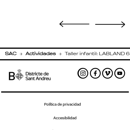
SAC
Actividades
Taller infantil: LABLAND 6
-
-
Instagram
Facebook
Vimeo
Yout
Política de privacidad
Accesibilidad