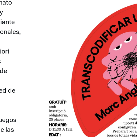
mato
 y
iante
ionales,
iori
s
 de
red de
juegos
e las