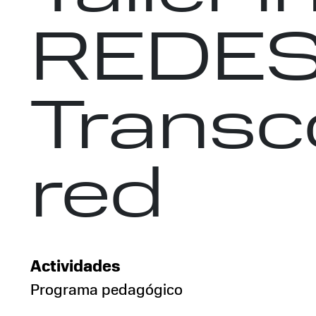
REDES 
Transco
red
Actividades
Programa pedagógico