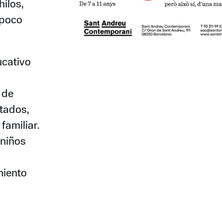
hilos,
 poco
cativo
 de
itados,
 familiar.
 niños
miento