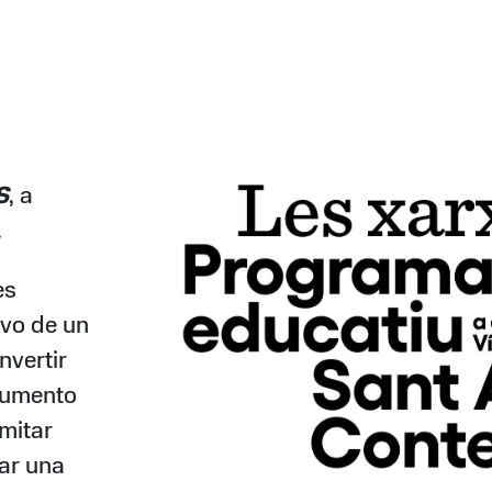
S
, a
.
es
ivo de un
nvertir
cumento
imitar
ar una