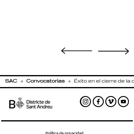
SAC
Convocatorias
Éxito en el cierre de 
-
-
Instagram
Facebook
Vimeo
Yout
Política de privacidad