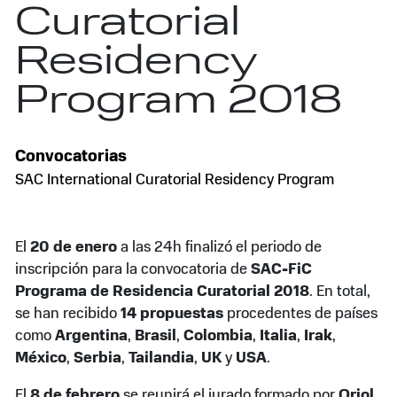
Curatorial
Residency
Program 2018
Convocatorias
SAC International Curatorial Residency Program
El
20 de enero
a las 24h finalizó el periodo de
inscripción para la convocatoria de
SAC-FiC
Programa de Residencia Curatorial 2018
. En total,
se han recibido
14 propuestas
procedentes de países
como
Argentina
,
Brasil
,
Colombia
,
Italia
,
Irak
,
México
,
Serbia
,
Tailandia
,
UK
y
USA
.
El
8 de febrero
se reunirá el jurado formado por
Oriol