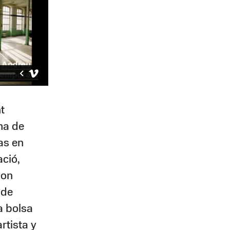
t
ma de
as en
ació,
con
 de
a bolsa
rtista y