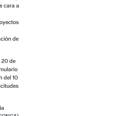
e cara a
royectos
ación de
l 20 de
rmulario
h del 10
icitudes
ia