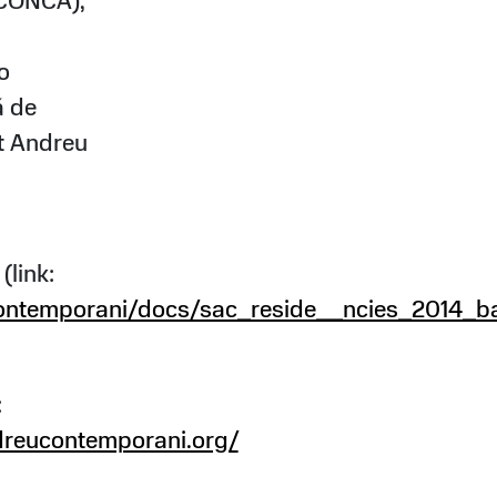
 CONCA),
o
á de
nt Andreu
(link:
contemporani/docs/sac_reside__ncies_2014_b
:
ndreucontemporani.org/