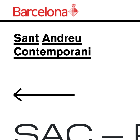
Volver
SAC –