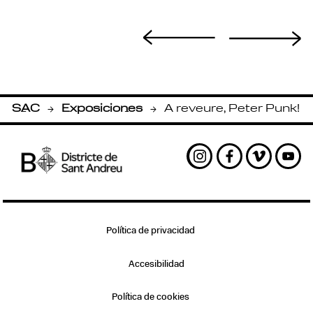
SAC
Exposiciones
A reveure, Peter Punk!
-
-
Instagram
Facebook
Vimeo
Yout
Política de privacidad
Accesibilidad
Política de cookies