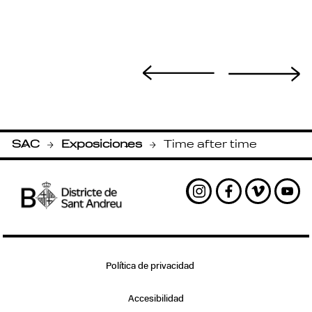
SAC
Exposiciones
Time after time
-
-
Instagram
Facebook
Vimeo
Yout
Política de privacidad
Accesibilidad