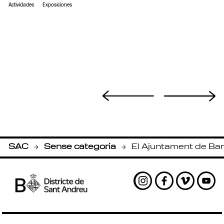
Actividades
Exposiciones
SAC
Sense categoria
El Ajuntament de Bar
-
-
Instagram
Facebook
Vimeo
Yout