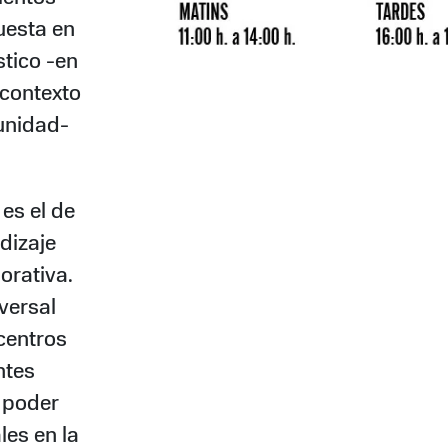
uesta en
stico -en
 contexto
unidad-
 es el de
dizaje
orativa.
versal
 centros
ntes
 poder
les en la