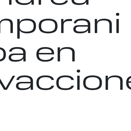
mporani
pa en
ivaccion