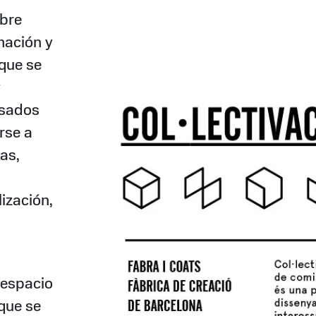
obre
mación y
que se
y
esados
rse a
as,
ización,
 espacio
que se