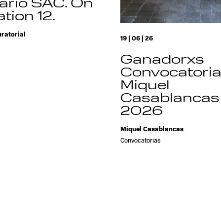
ario SAC. On
tion 12.
ratorial
19 | 06 | 26
Ganadorxs
Convocatori
Miquel
Casablancas
2026
Miquel Casablancas
Convocatorias
prev