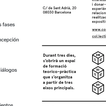
s fases
oncepción
diálogos
ientos