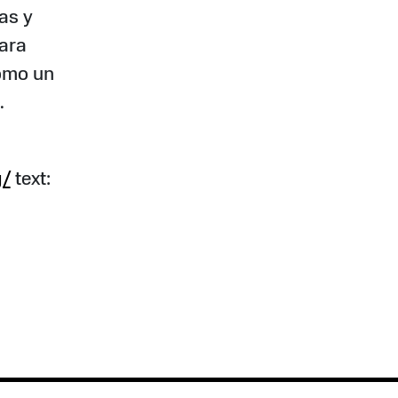
as y
ara
como un
.
g/
text: