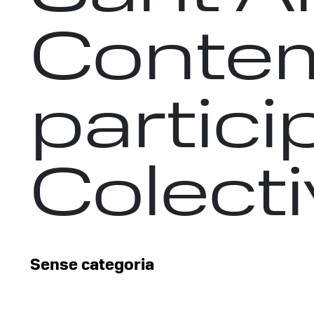
Conte
partici
Colect
Sense categoria