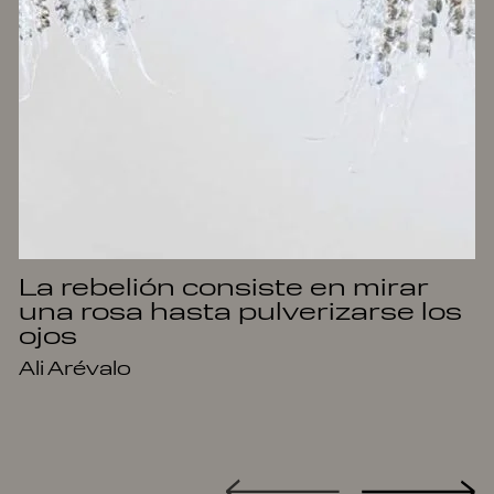
La rebelión consiste en mirar
una rosa hasta pulverizarse los
ojos
Ali Arévalo