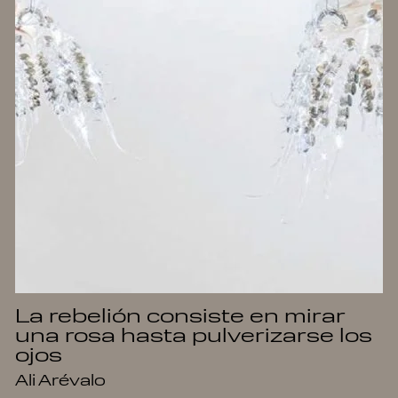
La rebelión consiste en mirar
una rosa hasta pulverizarse los
ojos
Ali Arévalo