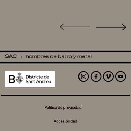
SAC
hombres de barro y metal
-
Instagram
Facebook
Vimeo
Yout
Política de privacidad
Accesibilidad