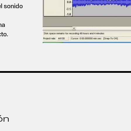
l sonido
na
cto.
ón