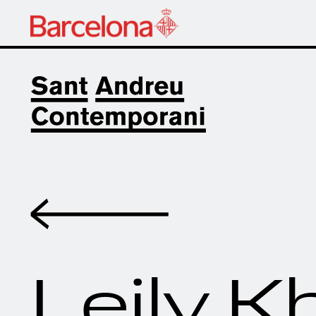
Volver
Leily K