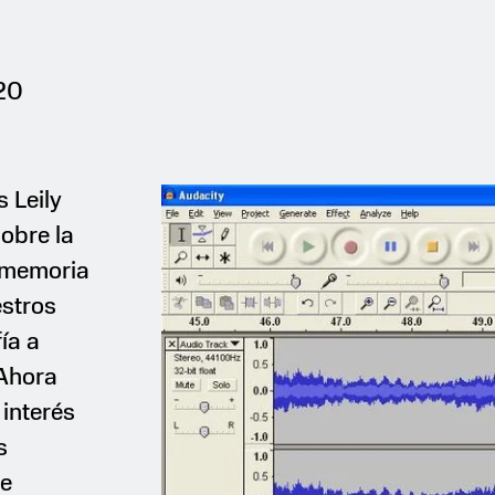
020
 Leily
obre la
 memoria
estros
ía a
 Ahora
 interés
s
de