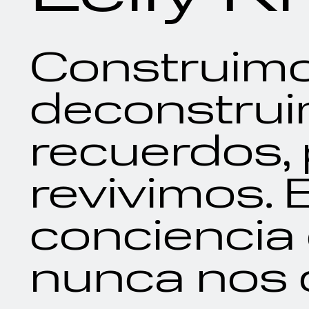
Construimo
deconstrui
recuerdos, 
revivimos. 
conciencia 
nunca nos d