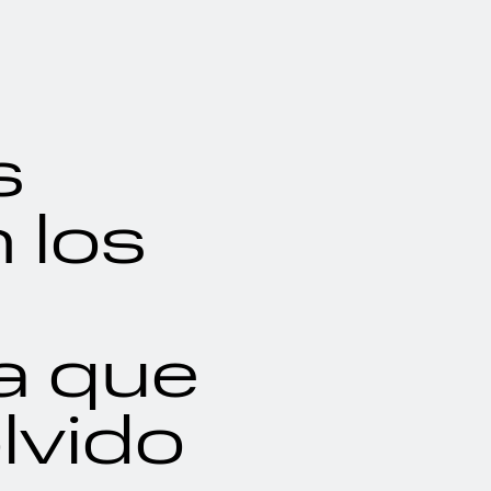
s
 los
la que
lvido