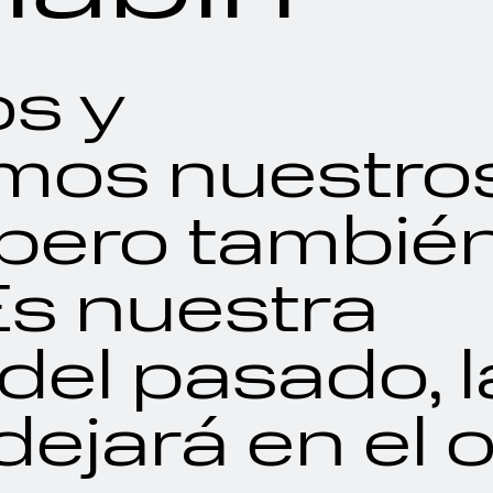
s y
mos nuestro
pero también
Es nuestra
del pasado, 
ejará en el o