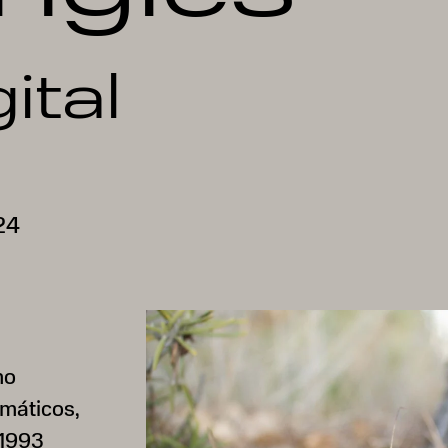
ital
24
mo
rmáticos,
 1993