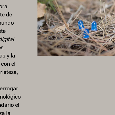
ora
te de
 mundo
ste
igital
es
as y la
 con el
isteza,
terrogar
cnológico
dario el
za la