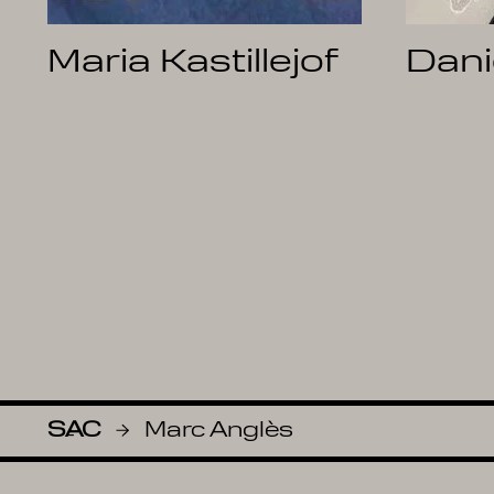
Maria Kastillejof
Dani
SAC
Marc Anglès
-