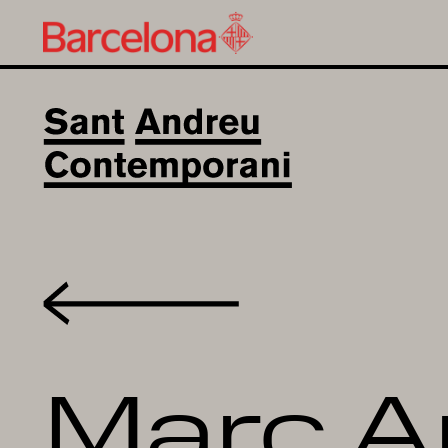
Volver
Marc A