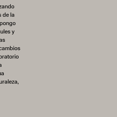
izando
 de la
ropongo
ules y
as
 cambios
oratorio
a
ua
uraleza,