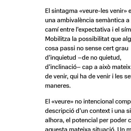
El sintagma «veure-les venir» 
una ambivalència semàntica a
camí entre l’expectativa i el s
Mobilitza la possibilitat que al
cosa passi no sense cert grau
d’inquietud –de no quietud,
d’inclinació– cap a això matei
de venir, qui ha de venir i les s
maneres.
El «veure» no intencional comp
descripció d’un context i una si
alhora, el potencial per poder 
aquesta mateixa situació. Un 