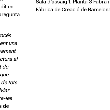
Sala d’assaig 1, Planta 3 Fabra 
dit en
Fàbrica de Creació de Barcelon
 pregunta
rocés
ment una
ivament
ctura al
t de
 que
 de tots
lviar
e-les
s de