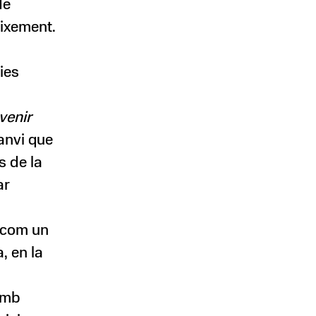
de
eixement.
ies
s
venir
canvi que
s de la
ar
 com un
, en la
 amb