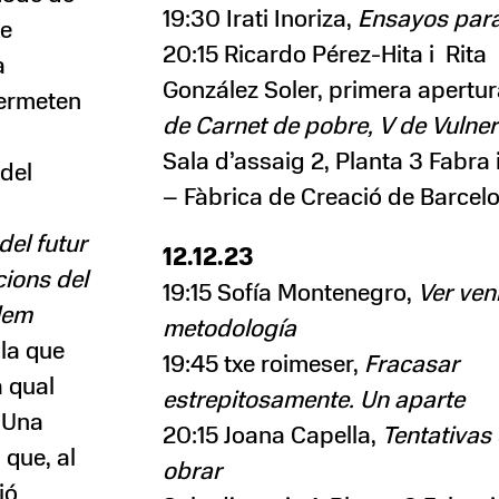
19:30 Irati Inoriza,
Ensayos para
ue
20:15 Ricardo Pérez-Hita i Rita
a
González Soler, primera apertu
permeten
de Carnet de pobre, V de Vulne
Sala d’assaig 2, Planta 3 Fabra 
 del
– Fàbrica de Creació de Barcel
del futur
12.12.23
cions del
19:15 Sofía Montenegro,
Ver ven
olem
metodología
la que
19:45 txe roimeser,
Fracasar
a qual
estrepitosamente. Un aparte
 Una
20:15 Joana Capella,
Tentativas
 que, al
obrar
ió