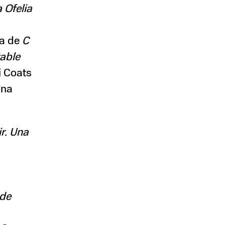
 Ofelia
ra de
C
rable
i Coats
ona
ir. Una
 de