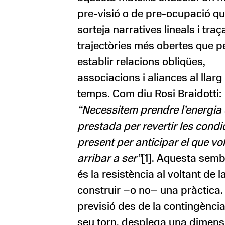
pre-visió o de pre-ocupació q
sorteja narratives lineals i traç
trajectòries més obertes que 
establir relacions obliqües,
associacions i aliances al llarg
temps. Com diu Rosi Braidotti:
“Necessitem prendre l’energia 
prestada per revertir les condi
present per anticipar el que v
arribar a ser”
[1]. Aquesta semb
és la resistència al voltant de l
construir –o no– una pràctica.
previsió des de la contingència
seu torn, desplega una dimens