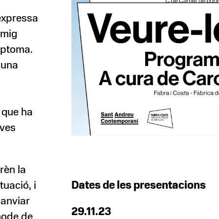
expressa
 mig
ímptoma.
guna
x que ha
eves
rèn la
tuació, i
Dates de les presentacions
canviar
29.11.23
mode de