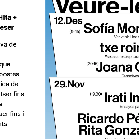
Hita +
meser
iva de
 que
opostes
ica de
ser fins
s
er fins i
nts