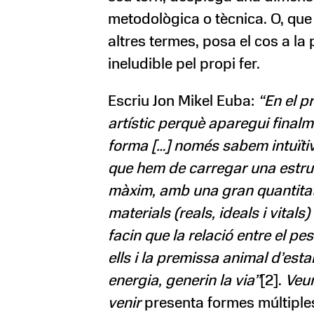
metodològica o tècnica. O, que 
altres termes, posa el cos a la
ineludible pel propi fer.
Escriu Jon Mikel Euba:
“En el p
artístic perquè aparegui final
forma […] només sabem intuït
que hem de carregar una estru
màxim, amb una gran quantita
materials (reals, ideals i vitals)
facin que la relació entre el pes
ells i la premissa animal d’esta
energia, generin la via”
[2].
Veur
venir
presenta formes múltiple