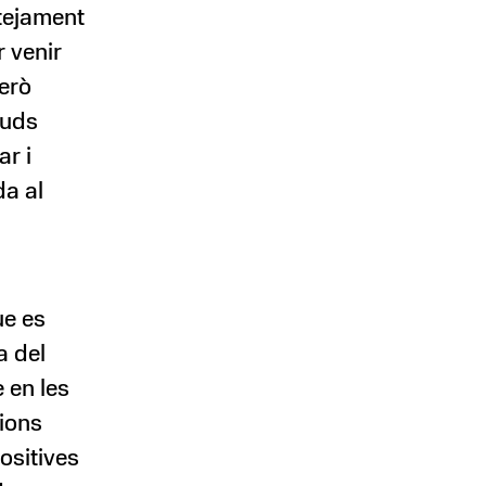
ntejament
 venir
però
tuds
ar i
da al
ue es
a del
 en les
cions
ositives