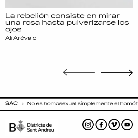
La rebelión consiste en mirar
una rosa hasta pulverizarse los
ojos
Ali Arévalo
SAC
No es homosexual simplemente el homófilo
-
Instagram
Facebook
Vimeo
Yout