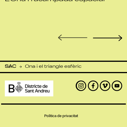
SAC
Ona i el triangle esfèric
-
Instagram
Facebook
Vimeo
Yout
Politica de privacitat