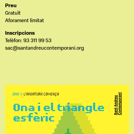
Preu
Gratuït
Aforament limitat
Inscripcions
Telèfon: 93 311 99 53
sac@santandreucontemporani.org