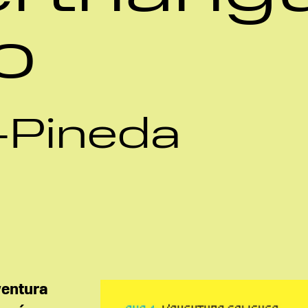
o
-Pineda
ventura