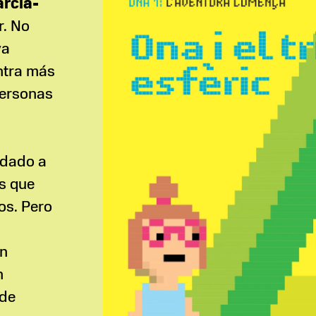
rcía-
r. No
ya
entra más
personas
udado a
s que
os. Pero
en
n
 de