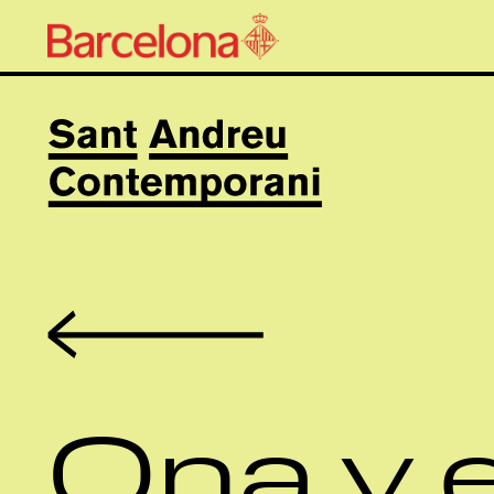
Volver
Ona y e