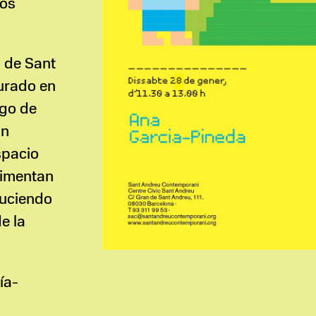
nos
o de Sant
urado en
rgo de
un
espacio
rimentan
duciendo
e la
ía-