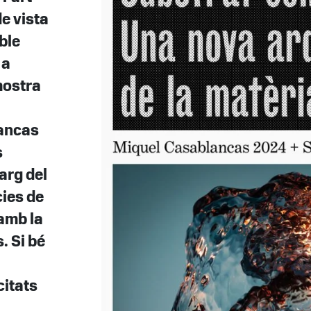
de vista
ble
 a
mostra
ancas
s
arg del
cies de
amb la
. Si bé
citats