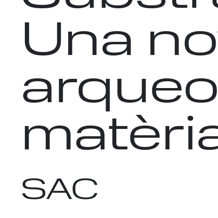
Una no
arqueol
matèri
SAC