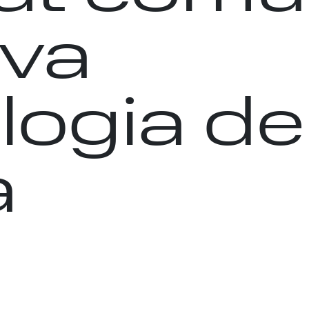
va
ogia de 
a