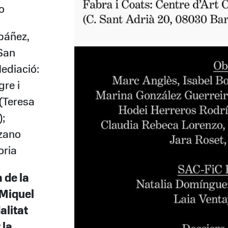
o
Ibáñez,
San
ediació:
gre i
(Teresa
);
ozano
oria
 de la
 Miquel
alitat
 la