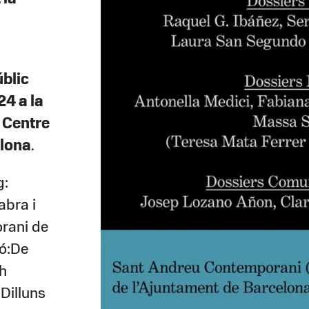
úblic
24 a la
– Centre
elona
.
g:
abra i
rani de
ió:De
h
 Dilluns