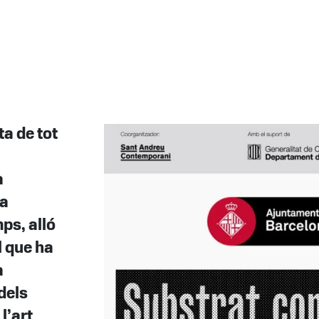
ta de tot
a
la
ps, alló
l que ha
a
dels
l’art