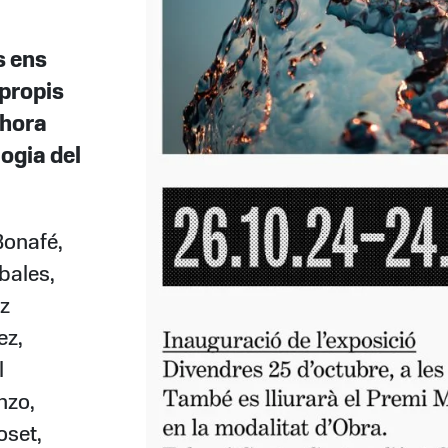
s ens
 propis
lhora
ogia del
Bonafé,
bales,
z
ez,
l
nzo,
oset,