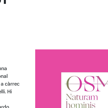
ona
onal
 a càrrec
li. Hi
ardo