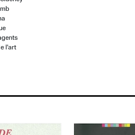
amb
na
que
agents
e l’art