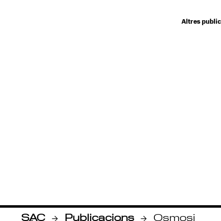
Altres publi
SAC
Publicacions
Osmosi
-
-