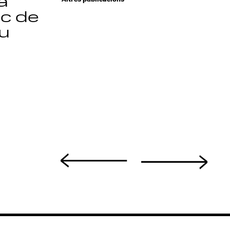
a
ic de
u