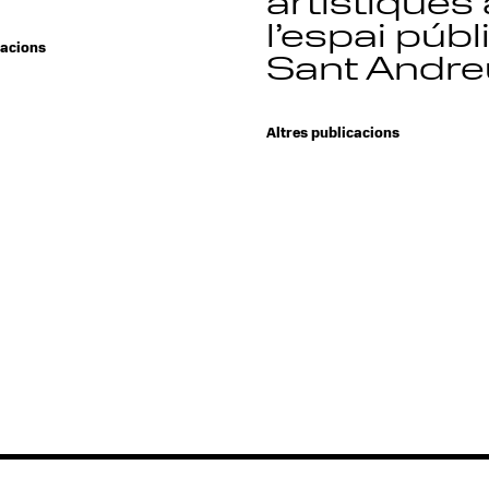
artístiques 
l’espai públ
cacions
Sant Andre
Altres publicacions
prev