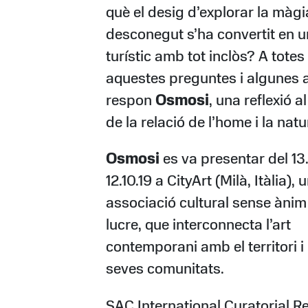
què el desig d’explorar la màgi
desconegut s’ha convertit en 
turístic amb tot inclòs? A totes
aquestes preguntes i algunes a
respon
Osmosi
, una reflexió a
de la relació de l’home i la natu
Osmosi
es va presentar del 13.
12.10.19 a CityArt (Milà, Itàlia), 
associació cultural sense ànim
lucre, que interconnecta l’art
contemporani amb el territori i 
seves comunitats.
SAC International Curatorial R