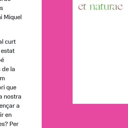
ls
mi Miquel
al curt
 estat
bé
 de la
am
bri que
la nostra
ençar a
ir en
es? Per