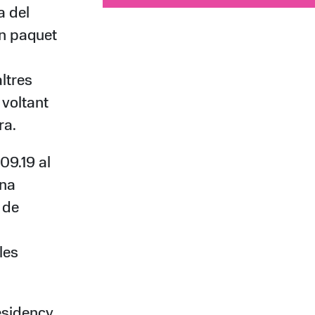
a del
un paquet
ltres
l voltant
ra.
09.19 al
una
 de
les
esidency