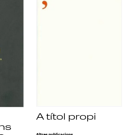
A títol propi
ons
Altres publicacions