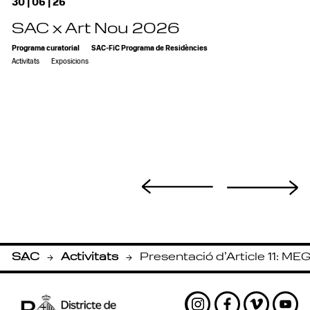
30 | 06 | 26
SAC x Art Nou 2026
Programa curatorial
SAC-FiC Programa de Residències
Activitats
Exposicions
SAC
Activitats
Presentació d’Article 11: M
-
-