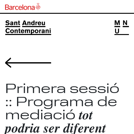
Volver
Primera sessió
:: Programa de
mediació 𝒕𝒐𝒕
𝒑𝒐𝒅𝒓𝒊𝒂 𝒔𝒆𝒓 𝒅𝒊𝒇𝒆𝒓𝒆𝒏𝒕