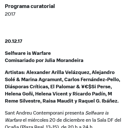
Programa curatorial
2017
20.12.17
Selfware is Warfare
Comisariado por Julia Morandeira
Artistas: Alexander Arilla Velázquez, Alejandro
Solé & Marina Agramunt, Carlos Fernández-Pello,
Diásporas Críticas, El Palomar & ¥€$Si Perse,
Helena Goñi, Helena Vicent y Ricardo Padín, M
Reme Silvestre, Raisa Maudit y Raquel G. Ibáñez.
Sant Andreu Contemporani presenta
Selfware is
Warfare
el miércoles 20 de diciembre en la Sala DF del
Ocaña (Plaza Real, 13-15), de 20 h a 24 h.