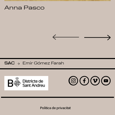
Anna Pasco
SAC
Emir Gómez Farah
-
Instagram
Facebook
Vimeo
Yout
Politica de privacitat