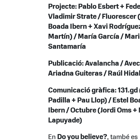
Projecte: Pablo Esbert + Fed
Vladimir Strate / Fluorescer 
Boada Ibern + Xavi Rodrígue
Martín) / María García / Mar
Santamaría
Publicació: Avalancha / Aveci
Ariadna Guiteras / Raúl Hida
Comunicació gràfica: 131.gd
Padilla + Pau Llop) / Estel B
Ibern / Octubre (Jordi Oms +
Lapuyade)
En
Do you believe?
, també es