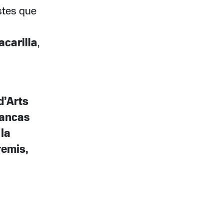
stes que
acarilla
,
d’Arts
lancas
la
remis,