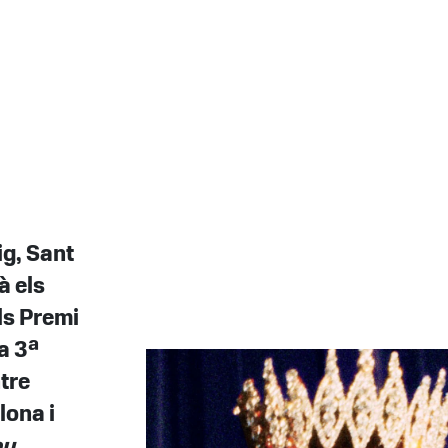
ig, Sant
à els
ls Premi
a 3ª
tre
lona i
ou