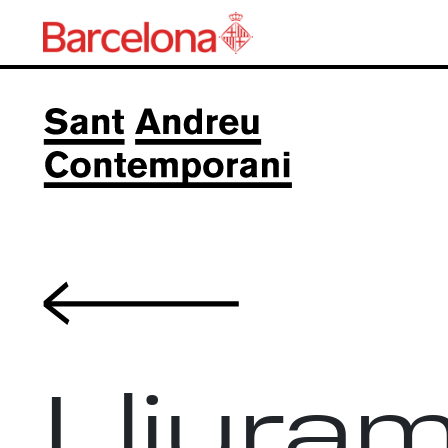
Volver
Lliura