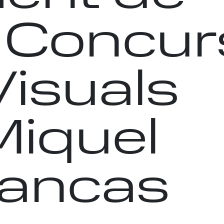
 Concur
Visuals
Miquel
lancas