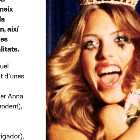
neix
la
, així
tes
litats.
uel
t d’unes
per Anna
endent),
tigador),