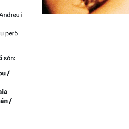
Andreu i
eu però
ó
són:
ou /
aia
án /