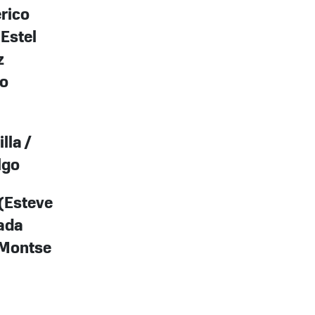
erico
(Estel
z
io
lla /
lgo
 (Esteve
oada
 Montse