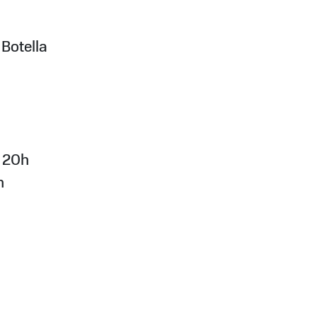
 Botella
a 20h
h