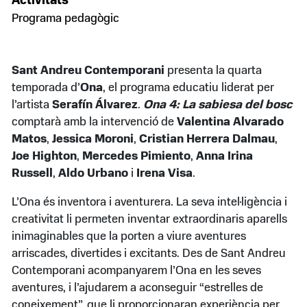
Activitats
Programa pedagògic
Sant Andreu Contemporani
presenta la quarta
temporada d’
Ona
, el programa educatiu liderat per
l’artista
Serafín Álvarez
.
Ona 4: La sabiesa del bosc
comptarà amb la intervenció de
Valentina Alvarado
Matos
,
Jessica Moroni
,
Cristian Herrera Dalmau
,
Joe Highton
,
Mercedes Pimiento
,
Anna Irina
Russell
,
Aldo Urbano
i
Irena Visa
.
L’Ona és inventora i aventurera. La seva intel·ligència i
creativitat li permeten inventar extraordinaris aparells
inimaginables que la porten a viure aventures
arriscades, divertides i excitants. Des de Sant Andreu
Contemporani acompanyarem l’Ona en les seves
aventures, i l’ajudarem a aconseguir “estrelles de
coneixement”, que li proporcionaran experiència per