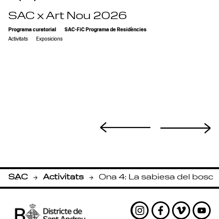
SAC x Art Nou 2026
Programa curatorial
SAC-FiC Programa de Residències
Activitats
Exposicions
SAC
Activitats
Ona 4: La sabiesa del bosc
-
-
Instagram
Facebook
Vimeo
Yout