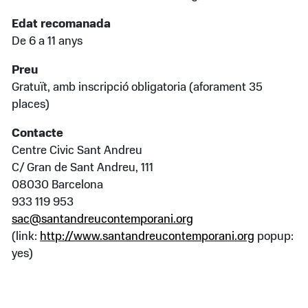
Edat recomanada
De 6 a 11 anys
Preu
Gratuït, amb inscripció obligatoria (aforament 35
places)
Contacte
Centre Civic Sant Andreu
C/ Gran de Sant Andreu, 111
08030 Barcelona
933 119 953
sac@santandreucontemporani.org
(link:
http://www.santandreucontemporani.org
popup:
yes)