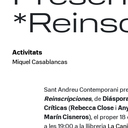
*Reins
Activitats
Miquel Casablancas
Sant Andreu Contemporani pr
Reinscripciones
, de
Diáspor
Críticas
(
Rebecca Close
i
Any
Marín Cisneros
), el proper 18 
a les 19:00 a la llibreria
La Cani