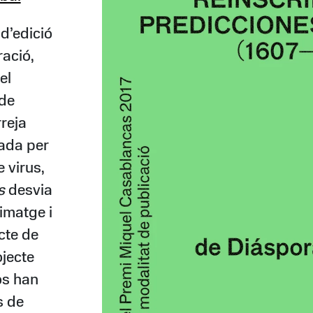
d’edició
ració,
el
 de
rreja
rada per
 virus,
s
desvia
 imatge i
acte de
ojecte
os han
s de