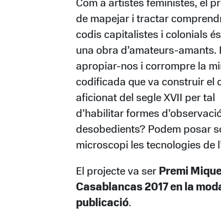
Com a artistes feministes, el p
de mapejar i tractar comprend
codis capitalistes i colonials 
una obra d’amateurs-amants.
apropiar-nos i corrompre la m
codificada que va construir el c
aficionat del segle XVII per tal
d’habilitar formes d’observaci
desobedients? Podem posar so
microscopi les tecnologies de l
El projecte va ser
Premi Mique
Casablancas 2017 en la moda
publicació
.