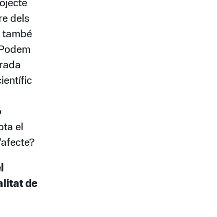
rojecte
re dels
és també
 Podem
irada
ientífic
ó
ta el
’afecte?
l
litat de