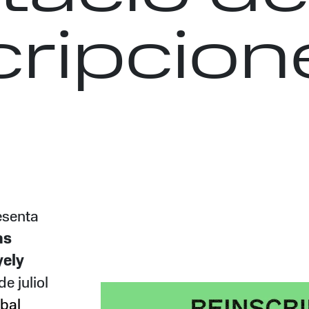
cripcion
esenta
as
ely
de juliol
bal