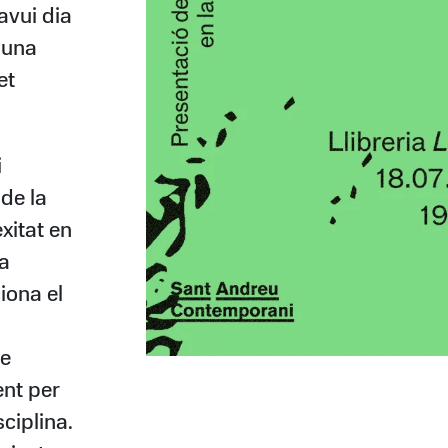
 avui dia
 una
et
i
de la
xitat en
la
iona el
de
ent per
ciplina.