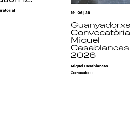
tion 12.
ratorial
19 | 06 | 26
Guanyadorx
Convocatòri
Miquel
Casablancas
2026
Miquel Casablancas
Convocatòries
prev