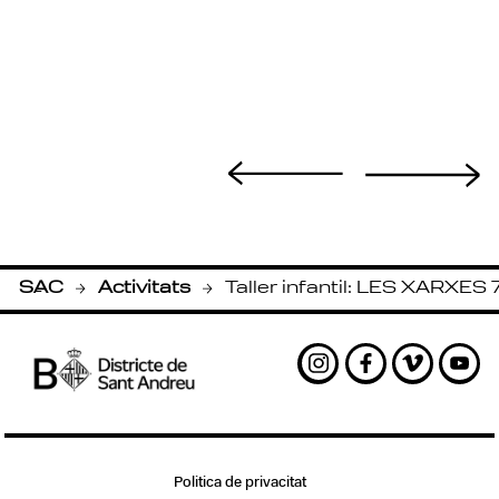
SAC
Activitats
Taller infantil: LES XARXES 
-
-
Instagram
Facebook
Vimeo
Yout
Politica de privacitat