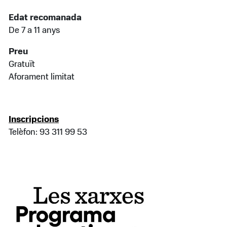
Edat recomanada
De 7 a 11 anys
Preu
Gratuït
Aforament limitat
Inscripcions
Telèfon: 93 311 99 53