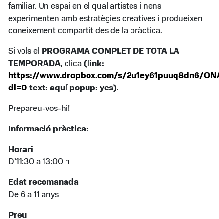
familiar. Un espai en el qual artistes i nens
experimenten amb estratègies creatives i produeixen
coneixement compartit des de la pràctica.
Si vols el
PROGRAMA COMPLET DE TOTA LA
TEMPORADA
, clica
(link:
https://www.dropbox.com/s/2u1ey61puuq8dn6/ON
dl=0
text: aquí popup: yes)
.
Prepareu-vos-hi!
Informació pràctica:
Horari
D’11:30 a 13:00 h
Edat recomanada
De 6 a 11 anys
Preu