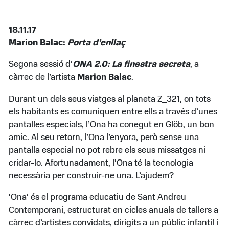
18.11.17
Marion Balac:
Porta d’enllaç
Segona sessió d’
ONA 2.0: La finestra secreta
, a
càrrec de l’artista
Marion Balac
.
Durant un dels seus viatges al planeta Z_321, on tots
els habitants es comuniquen entre ells a través d’unes
pantalles especials, l’Ona ha conegut en Glöb, un bon
amic. Al seu retorn, l’Ona l’enyora, però sense una
pantalla especial no pot rebre els seus missatges ni
cridar-lo. Afortunadament, l’Ona té la tecnologia
necessària per construir-ne una. L’ajudem?
‘Ona’ és el programa educatiu de Sant Andreu
Contemporani, estructurat en cicles anuals de tallers a
càrrec d’artistes convidats, dirigits a un públic infantil i