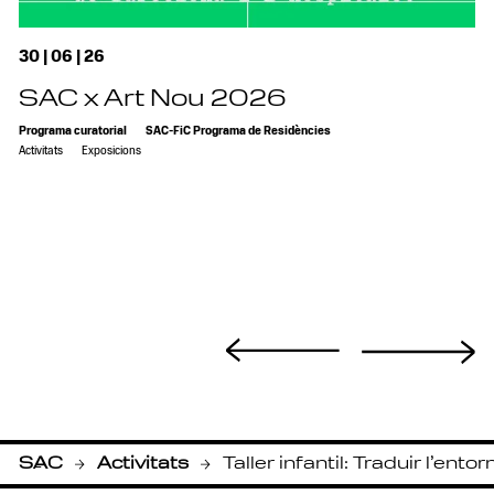
30 | 06 | 26
SAC x Art Nou 2026
Programa curatorial
SAC-FiC Programa de Residències
Activitats
Exposicions
SAC
Activitats
Taller infantil: Traduir l’entor
-
-