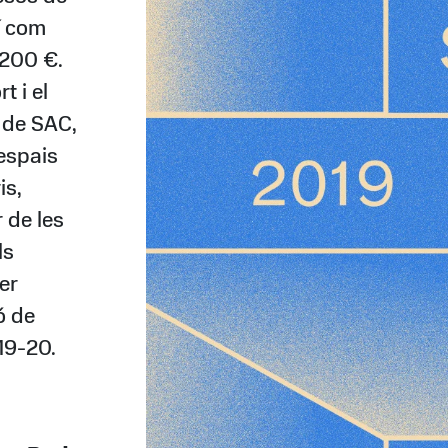
í com
.200 €.
 i el
l de SAC,
 espais
is,
r de les
ls
er
ó de
19-20.