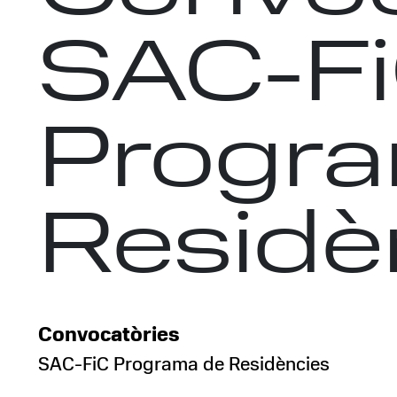
SAC-F
Progra
Residè
Convocatòries
SAC-FiC Programa de Residències