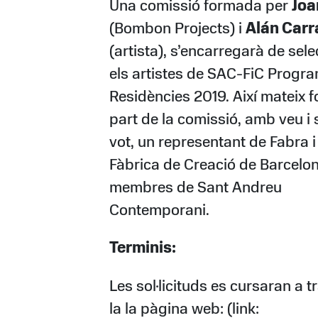
Una comissió formada per
Joa
(Bombon Projects) i
Alán Carr
(artista), s’encarregarà de sel
els artistes de SAC-FiC Progr
Residències 2019. Així mateix 
part de la comissió, amb veu i
vot, un representant de Fabra 
Fàbrica de Creació de Barcelona
membres de Sant Andreu
Contemporani.
Terminis:
Les sol·licituds es cursaran a t
la la pàgina web: (link: