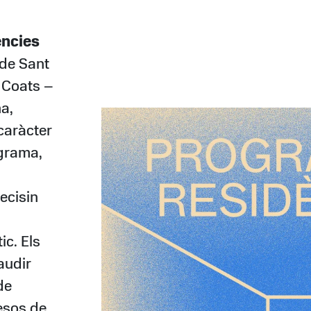
ències
 de Sant
 Coats –
a,
 caràcter
ograma,
ecisin
ic. Els
audir
de
esos de