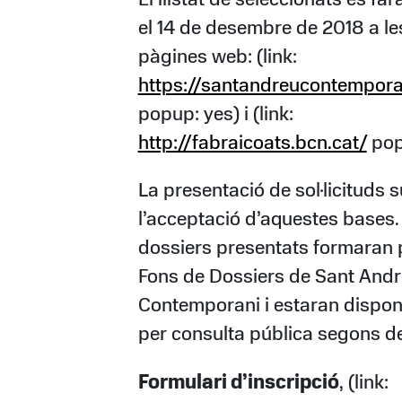
El llistat de seleccionats es far
el 14 de desembre de 2018 a le
pàgines web: (link:
https://santandreucontempora
popup: yes) i (link:
http://fabraicoats.bcn.cat/
pop
La presentació de sol·licituds 
l’acceptació d’aquestes bases.
dossiers presentats formaran p
Fons de Dossiers de Sant And
Contemporani i estaran dispon
per consulta pública segons 
Formulari d’inscripció
, (link: