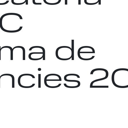
iC
ma de
ncies 2