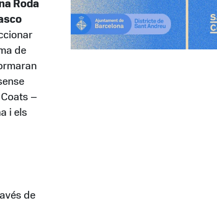
na Roda
asco
eccionar
ama de
formaran
 sense
i Coats –
 i els
ravés de