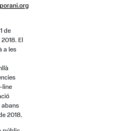
porani.org
’1 de
2018. El
à a les
nllà
ències
-line
ació
c abans
de 2018.