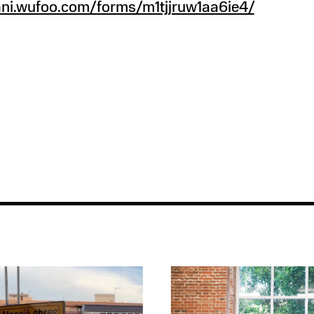
ni.wufoo.com/forms/m1tjjruw1aa6ie4/