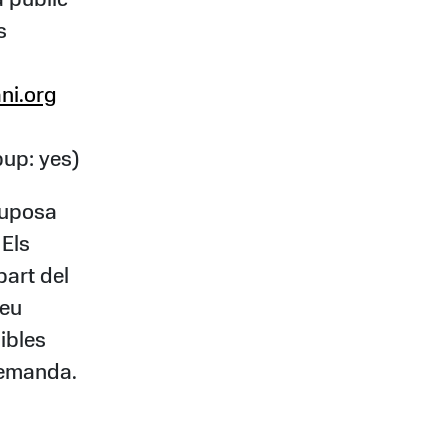
à públic
s
ni.org
up: yes)
suposa
 Els
art del
reu
ibles
demanda.