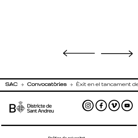
SAC
Convocatòries
Èxit en el tancament d
-
-
Instagram
Facebook
Vimeo
Yout